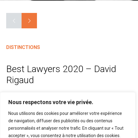
DISTINCTIONS
Best Lawyers 2020 – David
Rigaud
01 Juillet 2019
Nous respectons votre vie privée.
David Rigaud, est reconnu Best Lawyers 2020 pour
Nous utilisons des cookies pour améliorer votre expérience
de navigation, diffuser des publicités ou des contenus
son expertise en « Employee Benefits Law » et «
personnalisés et analyser notre trafic. En cliquant sur « Tout
Labor and Employment Law ».
accepter », vous consentez à notre utilisation des cookies.