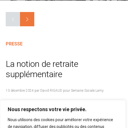
PRESSE
La notion de retraite
supplémentaire
13 décembre 2024 par David RIGAUD pour Semaine Sociale Lamy
David RIGAUD, avocat associé, tente, pour le
Nous respectons votre vie privée.
supplément de la Semaine Sociale Lamy n° 2112 du
Nous utilisons des cookies pour améliorer votre expérience
4 novembre 2024, de trouver une définition unique
de navigation, diffuser des publicités ou des contenus