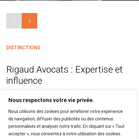
DISTINCTIONS
Rigaud Avocats : Expertise et
influence
14 mars 2017 Par Décideurs
Nous respectons votre vie privée.
Nous utilisons des cookies pour améliorer votre expérience
Rigaud Avocats a été cité dans le Guide-annuaire 2017 -
de navigation, diffuser des publicités ou des contenus
Décideurs Stratégie Finance Droit, Leadership &
personnalisés et analyser notre trafic. En cliquant sur « Tout
Management Capital Humain.
accepter », vous consentez à notre utilisation des cookies.