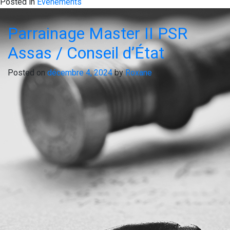
Posted in
Evénements
Parrainage Master II PSR
Assas / Conseil d’État
Posted on
décembre 4, 2024
by
Roxane