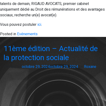
talents de demain, RIGAUD AVOCATS, premier cabinet
uniquement dédié au Droit des rémunérations et des avantages
sociaux, recherche un(e) avocat(e).
Vous pouvez postuler
ici
.
Posted in
Evénements
11ème édition – Actualité de
la protection sociale
Posted on
octobre 29, 2024
octobre 29, 2024
by
Roxane