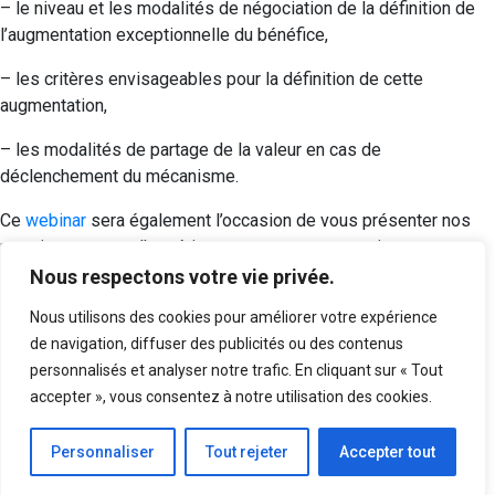
– le niveau et les modalités de négociation de la définition de
l’augmentation exceptionnelle du bénéfice,
– les critères envisageables pour la définition de cette
augmentation,
– les modalités de partage de la valeur en cas de
déclenchement du mécanisme.
Ce
webinar
sera également l’occasion de vous présenter nos
premiers retours d’expérience concernant ces sujets.
Nous respectons votre vie privée.
Rendez-vous le jeudi 17 octobre 2024 à 9h30 pour suivre nos
échanges et poser vos questions.
Nous utilisons des cookies pour améliorer votre expérience
de navigation, diffuser des publicités ou des contenus
Date limite des inscriptions : le mercredi 16 octobre 2024 à 16
personnalisés et analyser notre trafic. En cliquant sur « Tout
h
accepter », vous consentez à notre utilisation des cookies.
Posted in
Evénements
Personnaliser
Tout rejeter
Accepter tout
Navigation
Articles plus anciens
Articles plus récents