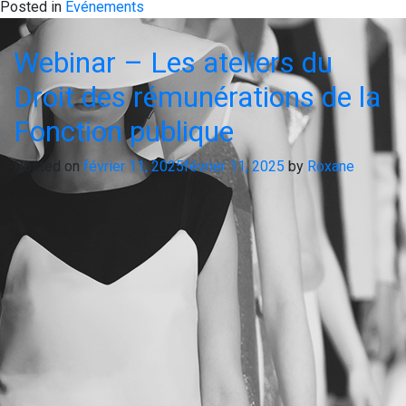
Posted in
Evénements
Webinar – Les ateliers du
Droit des rémunérations de la
Fonction publique
Posted on
février 11, 2025
février 11, 2025
by
Roxane